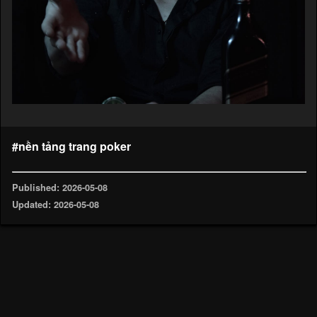
#nền tảng trang poker
Published: 2026-05-08
Updated: 2026-05-08