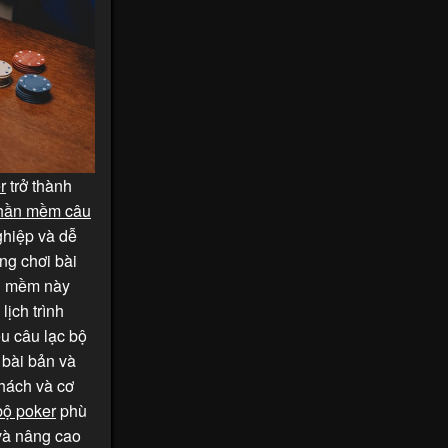
r
trở thành
hần mềm câu
ghiệp và dễ
ng chơi bài
ần mềm này
lịch trình
ều câu lạc bộ
 bài bản và
thách và cơ
bộ poker
phù
 và nâng cao