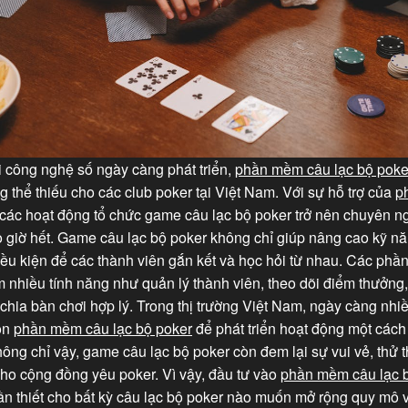
i công nghệ số ngày càng phát triển,
phần mềm câu lạc bộ poke
 thể thiếu cho các club poker tại Việt Nam. Với sự hỗ trợ của
p
 các hoạt động tổ chức game câu lạc bộ poker trở nên chuyên n
 giờ hết. Game câu lạc bộ poker không chỉ giúp nâng cao kỹ nă
iều kiện để các thành viên gắn kết và học hỏi từ nhau. Các ph
 nhiều tính năng như quản lý thành viên, theo dõi điểm thưởng, 
chia bàn chơi hợp lý. Trong thị trường Việt Nam, ngày càng nhi
ọn
phần mềm câu lạc bộ poker
để phát triển hoạt động một cách
hông chỉ vậy, game câu lạc bộ poker còn đem lại sự vui vẻ, thử 
 cho cộng đồng yêu poker. Vì vậy, đầu tư vào
phần mềm câu lạc 
cần thiết cho bất kỳ câu lạc bộ poker nào muốn mở rộng quy mô