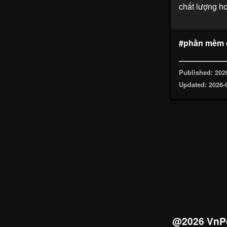
chất lượng h
#phần mềm c
Published: 202
Updated: 2026-
@2026 VnP