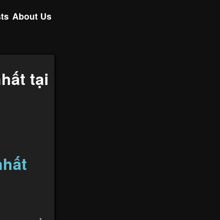
ts
About Us
hất tại
nhất