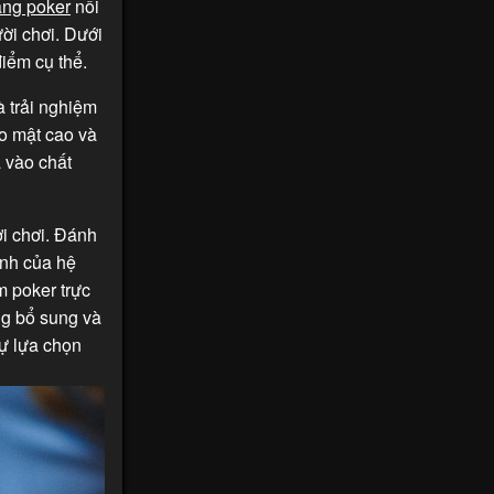
ang poker
nổi
ời chơi. Dưới
iểm cụ thể.
à trải nghiệm
ảo mật cao và
 vào chất
ời chơi. Đánh
ịnh của hệ
m poker trực
ng bổ sung và
sự lựa chọn