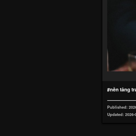
#nền tảng t
Published: 202
Updated: 2026-