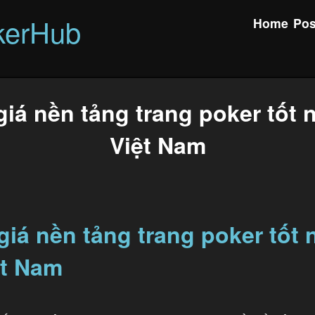
kerHub
Home
Pos
iá nền tảng trang poker tốt n
Việt Nam
iá nền tảng trang poker tốt 
ệt Nam