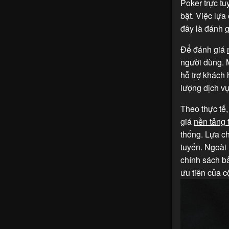
Poker trực tu
bật. Việc lự
đây là đánh 
Để đánh giá
người dùng.
hỗ trợ khách
lượng dịch vụ
Theo thực tế
giá
nền tảng 
thống. Lựa 
tuyến. Ngoài 
chính sách b
ưu tiên của 