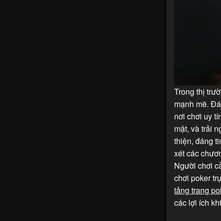
Trong thị trư
mạnh mẽ. Đá
nơi chơi uy t
mật, và trải
thiện, đáng t
xét các chươn
Người chơi cầ
chơi poker tr
tảng trang po
các lợi ích k